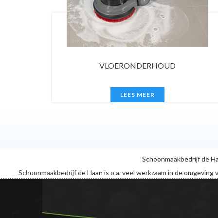
nach
kunnen
rekenen
op
snelle
en
professionele
DERHOUD
LABORATORIA
ondersteuning.
Dienstverlening
 MEER
LEES MEER
ongewijzigd
Voor
u
verandert
er
zo
weinig
Schoonmaakbedrijf de Ha
mogelijk.
De
Schoonmaakbedrijf de Haan is o.a. veel werkzaam in de omgeving 
dienstverlening
wordt
ongewijzigd
voortgezet
en