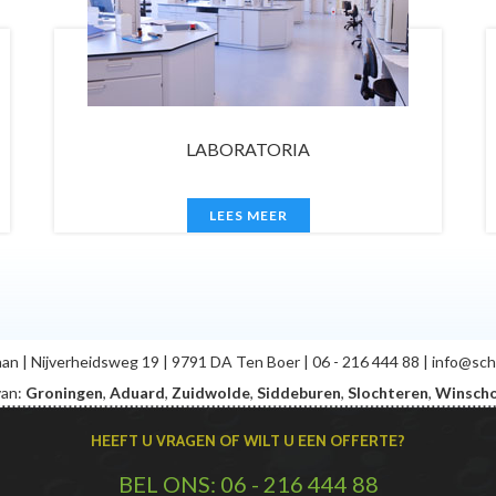
KANTOREN
LEES MEER
an | Nijverheidsweg 19 | 9791 DA Ten Boer | 06 - 216 444 88 | info@sc
van:
Groningen
,
Aduard
,
Zuidwolde
,
Siddeburen
,
Slochteren
,
Winsch
HEEFT U VRAGEN OF WILT U EEN OFFERTE?
BEL ONS: 06 - 216 444 88