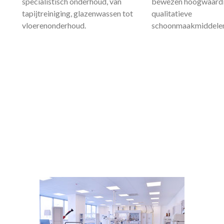
specialistisch onderhoud, van
bewezen hoogwaard
tapijtreiniging, glazenwassen tot
qualitatieve
vloerenonderhoud.
schoonmaakmiddelen