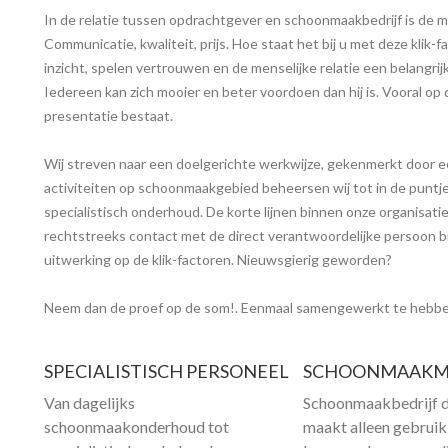
In de relatie tussen opdrachtgever en schoonmaakbedrijf is de m
Communicatie, kwaliteit, prijs. Hoe staat het bij u met deze kli
inzicht, spelen vertrouwen en de menselijke relatie een belangri
Iedereen kan zich mooier en beter voordoen dan hij is. Vooral op
presentatie bestaat.
Wij streven naar een doelgerichte werkwijze, gekenmerkt door e
activiteiten op schoonmaakgebied beheersen wij tot in de punt
specialistisch onderhoud. De korte lijnen binnen onze organisati
rechtstreeks contact met de direct verantwoordelijke persoon bin
uitwerking op de klik-factoren. Nieuwsgierig geworden?
Neem dan de proef op de som!. Eenmaal samengewerkt te hebb
SPECIALISTISCH PERSONEEL
SCHOONMAAKM
Van dagelijks
Schoonmaakbedrijf 
schoonmaakonderhoud tot
maakt alleen gebruik