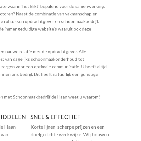
ate waarin 'het klikt' bepalend voor de samenwerking.
k-factoren? Naast de combinatie van vakmanschap en
jke rol tussen opdrachtgever en schoonmaakbedrijf.
 de immer geduldige website's waaruit ook deze
en nauwe relatie met de opdrachtgever. Alle
jes; van dagelijks schoonmaakonderhoud tot
e zorgen voor een optimale communicatie. U heeft altijd
nen ons bedrijf. Dit heeft natuurlijk een gunstige
en met Schoonmaakbedrijf de Haan weet u waarom!
IDDELEN
SNEL & EFFECTIEF
de Haan
Korte lijnen, scherpe prijzen en een
 van
doelgerichte werkwijze. Wij bouwen