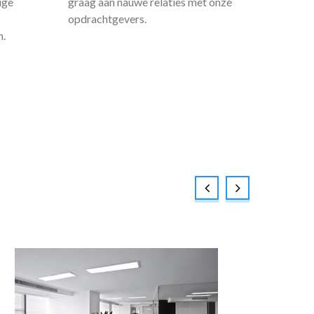
ige
graag aan nauwe relaties met onze
opdrachtgevers.
.