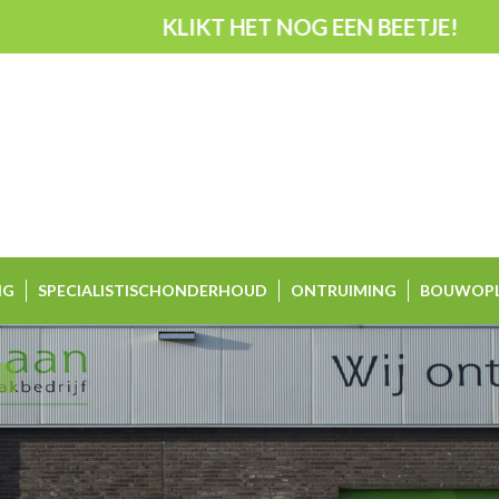
KLIKT HET NOG EEN BEETJE!
NG
SPECIALISTISCHONDERHOUD
ONTRUIMING
BOUWOPL