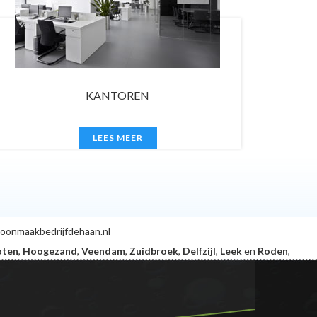
GLAZENWASSEN
LEES MEER
hoonmaakbedrijfdehaan.nl
oten
,
Hoogezand
,
Veendam
,
Zuidbroek
,
Delfzijl
,
Leek
en
Roden
,